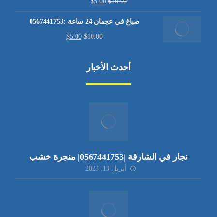
$
5.00
$
10.00
صباغ في عجمان 24 ساعة :0567441753
$
5.00
$
10.00
أحدث الأخبار
نجار في الشارقة |0567441753| منجرة خشب
أبريل 13, 2023