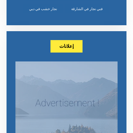
‏نجار خشب في دبي
إعلانات