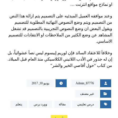
او نماذج مواقع انترنت …
وعند موافقه العميل المبدئيه على التصميم يتم ازالة هذا النص
من التصميم ويتم وضع النصوص النهائية المطلوبة للتصميم
ويقول البعض ان وضع النصوص التجريبية بالتصميم قد تشغل
المشاهد عن وضع الكثير من الملاحظات او الانتقادات للتصميم
الاساسي.
وخلافاَ للاعتقاد السائد فإن لوريم إيبسوم ليس نصاَ عشوائياً، بل
إن له جذور في الأدب اللاتيني الكلاسيكي منذ العام قبل الميلاد.
من كتاب “حول أقاصي الخير والشر”
Admin_87776
يونيو 10, 2017
غير مصنف
درس تعليمي
مقالة
وورد برس
يتعلم