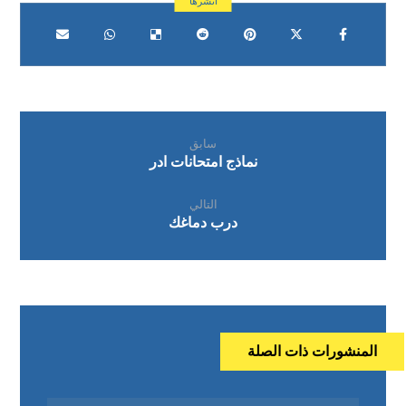
سابق
نماذج امتحانات ادر
التالي
درب دماغك
المنشورات ذات الصلة