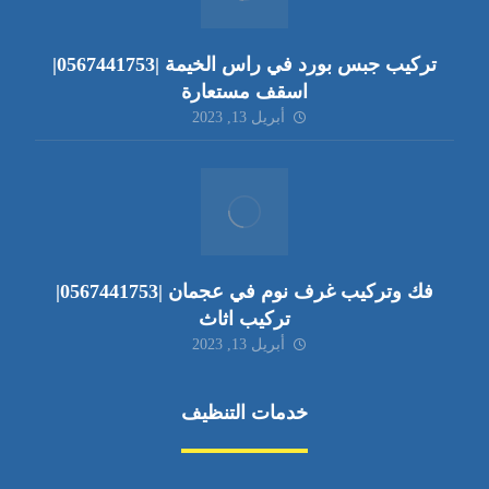
تركيب جبس بورد في راس الخيمة |0567441753|
اسقف مستعارة
أبريل 13, 2023
فك وتركيب غرف نوم في عجمان |0567441753|
تركيب اثاث
أبريل 13, 2023
خدمات التنظيف
مكافحة الآفات