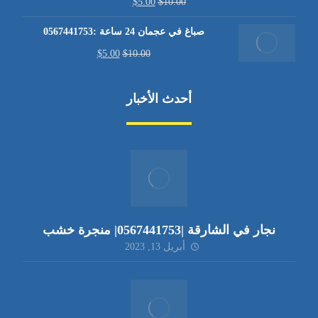
$
5.00
$
10.00
صباغ في عجمان 24 ساعة :0567441753
$
5.00
$
10.00
أحدث الأخبار
نجار في الشارقة |0567441753| منجرة خشب
أبريل 13, 2023