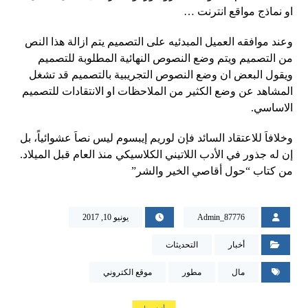
او نماذج مواقع انترنت …
وعند موافقه العميل المبدئيه على التصميم يتم ازالة هذا النص
من التصميم ويتم وضع النصوص النهائية المطلوبة للتصميم
ويقول البعض ان وضع النصوص التجريبية بالتصميم قد تشغل
المشاهد عن وضع الكثير من الملاحظات او الانتقادات للتصميم
الاساسي.
وخلافاَ للاعتقاد السائد فإن لوريم إيبسوم ليس نصاَ عشوائياً، بل
إن له جذور في الأدب اللاتيني الكلاسيكي منذ العام قبل الميلاد.
من كتاب “حول أقاصي الخير والشر”
Admin_87776
يونيو 10, 2017
أخبار
التحديثات
مال
مطور
موقع الكتروني