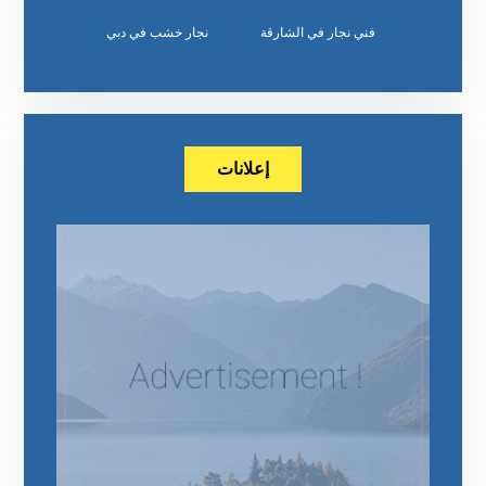
‏نجار خشب في دبي
إعلانات