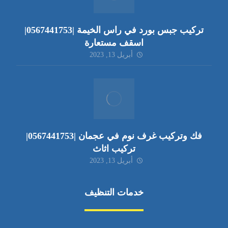
تركيب جبس بورد في راس الخيمة |0567441753|
اسقف مستعارة
أبريل 13, 2023
فك وتركيب غرف نوم في عجمان |0567441753|
تركيب اثاث
أبريل 13, 2023
خدمات التنظيف
مكافحة الآفات