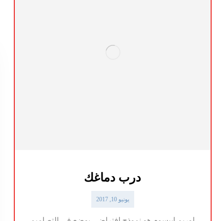
درب دماغك
يونيو 10, 2017
لوريم ايبسوم هو نموذج افتراضي يوضع في التصاميم