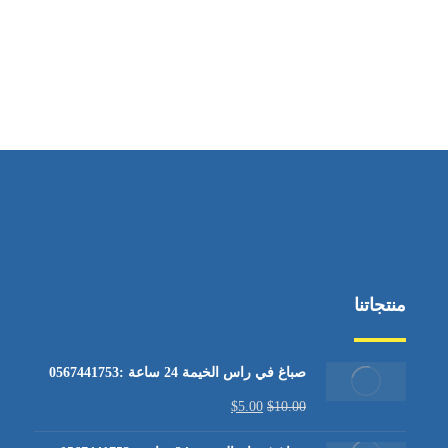
منتجاتنا
صباغ في راس الخيمة 24 ساعة :0567441753
$
5.00
$
10.00