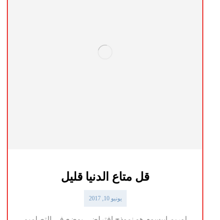
قل متاع الدنيا قليل
يونيو 10, 2017
لوريم ايبسوم هو نموذج افتراضي يوضع في التصاميم