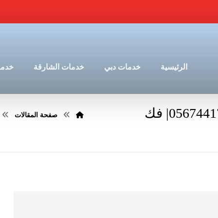
الرئيسية
خدمات دبي
خدمات الشارقة
خدما
شركة تركيب باركية في الشارقة |0567441753| فك
صفحة المقالات