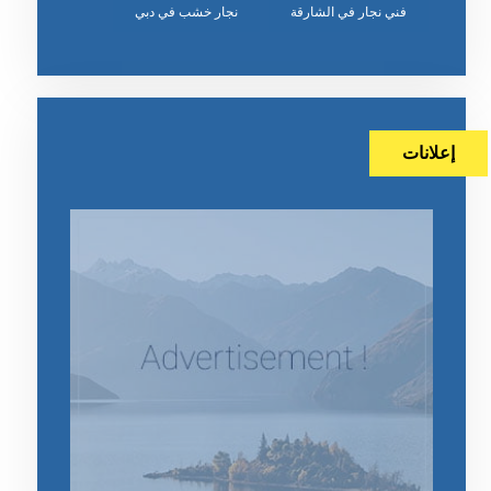
‏نجار خشب في دبي
إعلانات