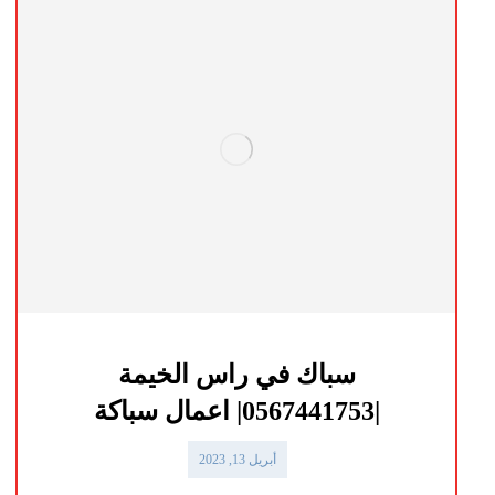
سباك في راس الخيمة
|0567441753| اعمال سباكة
أبريل 13, 2023