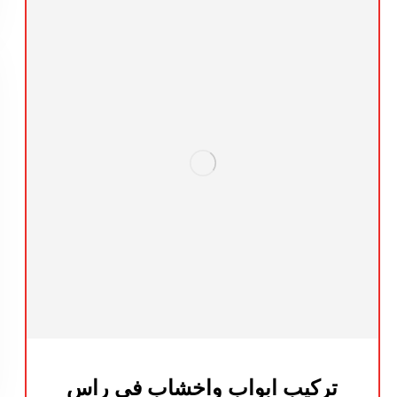
تركيب ابواب واخشاب في راس