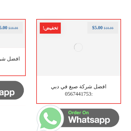
5.00
$
5.00
تخفيض!
$
10.00
$
10.00
افضل شرك
افضل شركة صبغ في دبي
:0567441753