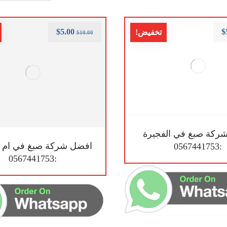
$
5.00
$
تخفيض!
$
10.00
ركة صبغ في الفجيرة
افضل شركة صبغ في ام ا
:0567441753
:0567441753