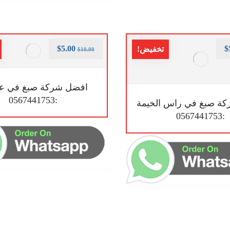
$
5.00
$
تخفيض!
$
10.00
افضل شركة صبغ في ع
:0567441753
ة صبغ في راس الخيمة
:0567441753