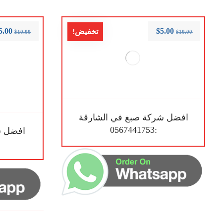
5.00
$
5.00
تخفيض!
$
10.00
$
10.00
افضل شركة صبغ في الشارقة
:0567441753
افضل ش