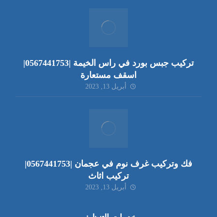
تركيب جبس بورد في راس الخيمة |0567441753|
اسقف مستعارة
أبريل 13, 2023
فك وتركيب غرف نوم في عجمان |0567441753|
تركيب اثاث
أبريل 13, 2023