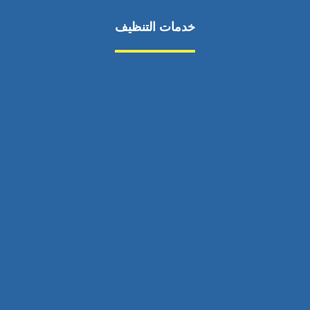
خدمات التنظيف
مكافحة الآفات
مركبة
بناء
غسيل سيارة
صيانة
تجاري
عادي
خدمات
الداخلية
الخارج
اتصال
لورم
معلومات
الخارج
خدمات