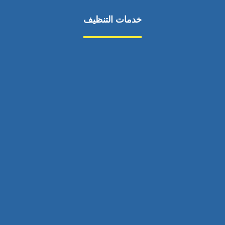
خدمات التنظيف
مكافحة الآفات
مركبة
بناء
غسيل سيارة
صيانة
تجاري
عادي
خدمات
الداخلية
الخارج
اتصال
لورم
معلومات
الخارج
خدمات