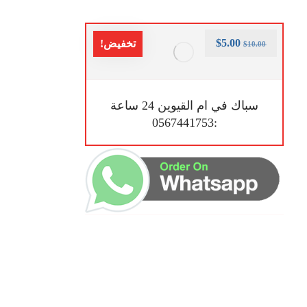
$
5.00
تخفيض!
$
10.00
سباك في ام القيوين 24 ساعة
:0567441753