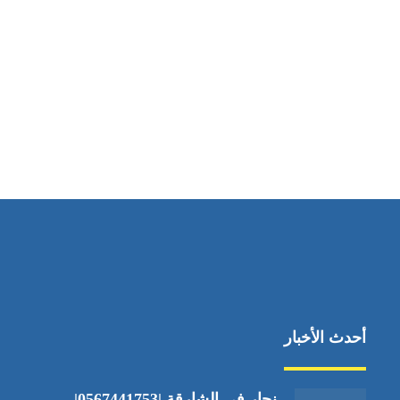
أحدث الأخبار
نجار في الشارقة |0567441753|