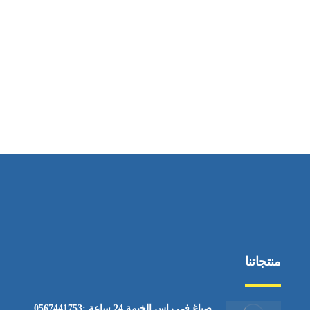
منتجاتنا
صباغ في راس الخيمة 24 ساعة :0567441753