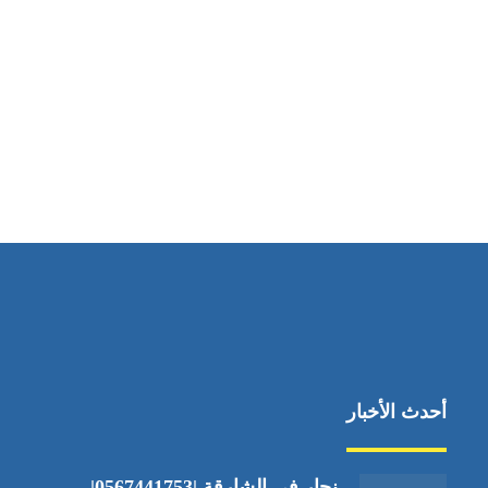
أحدث الأخبار
نجار في الشارقة |0567441753|