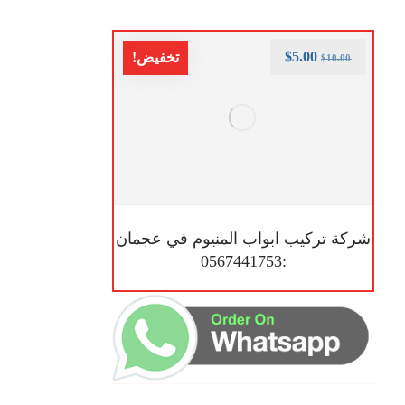
$
5.00
تخفيض!
$
10.00
شركة تركيب ابواب المنيوم في عجمان
:0567441753