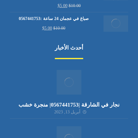
$
5.00
$
10.00
صباغ في عجمان 24 ساعة :0567441753
$
5.00
$
10.00
أحدث الأخبار
نجار في الشارقة |0567441753| منجرة خشب
أبريل 13, 2023