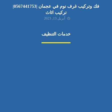
فك وتركيب غرف نوم في عجمان |0567441753|
تركيب اثاث
أبريل 13, 2023
خدمات التنظيف
مكافحة الآفات
مركبة
بناء
غسيل سيارة
صيانة
تجاري
عادي
خدمات
الداخلية
الخارج
اتصال