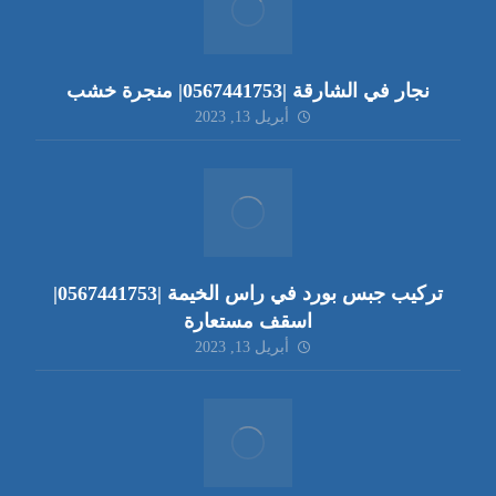
نجار في الشارقة |0567441753| منجرة خشب
أبريل 13, 2023
تركيب جبس بورد في راس الخيمة |0567441753|
اسقف مستعارة
أبريل 13, 2023