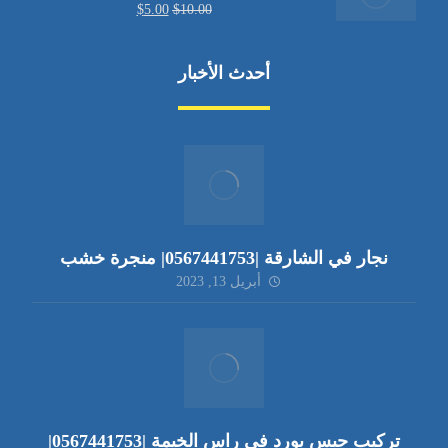
$
5.00
$
10.00
أحدث الأخبار
نجار في الشارقة |0567441753| منجرة خشب
أبريل 13, 2023
تركيب جبس بورد في راس الخيمة |0567441753|