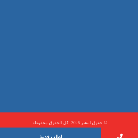
غسيل سيارة
صيانة
تجاري
عادي
خدمات
الداخلية
الخارج
اتصال
لورم
معلومات
الخارج
خدمات
خدمات ساخنة
© حقوق النشر 2026. كل الحقوق محفوظة.
اطلب خدمة