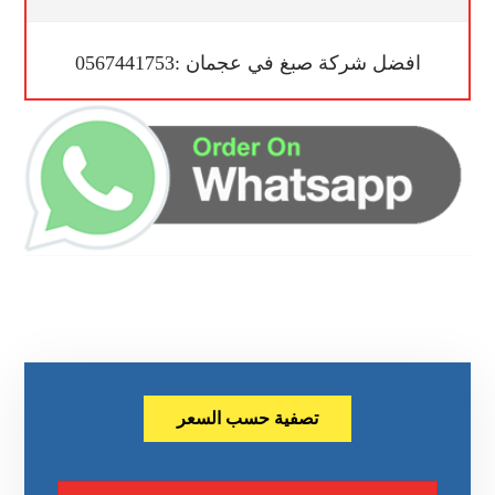
افضل شركة صبغ في عجمان :0567441753
تصفية حسب السعر