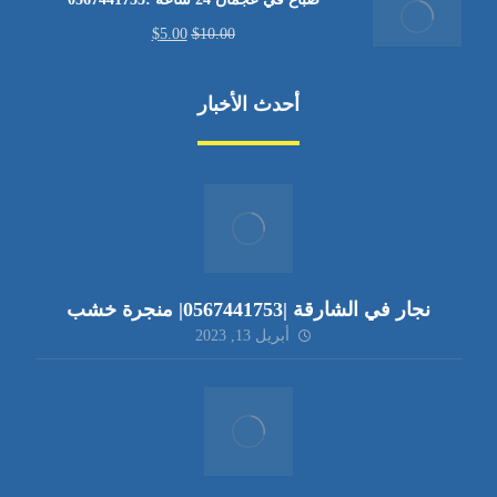
$
5.00
$
10.00
أحدث الأخبار
نجار في الشارقة |0567441753| منجرة خشب
أبريل 13, 2023