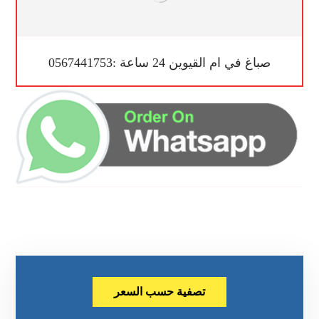
صباغ في ام القيوين 24 ساعة :0567441753
تصفية حسب السعر