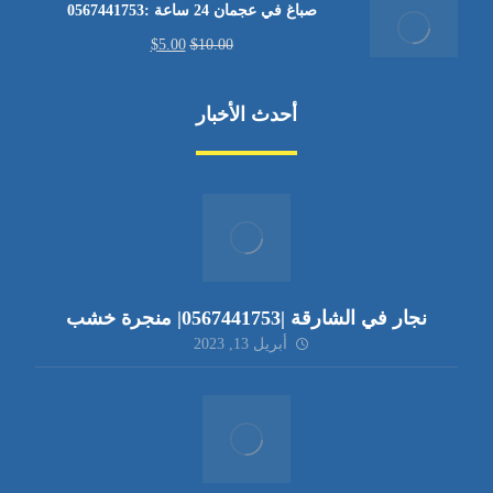
صباغ في عجمان 24 ساعة :0567441753
$
5.00
$
10.00
أحدث الأخبار
نجار في الشارقة |0567441753| منجرة خشب
أبريل 13, 2023