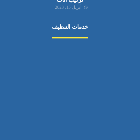
تركيب اثاث
أبريل 13, 2023
خدمات التنظيف
مكافحة الآفات
مركبة
بناء
غسيل سيارة
صيانة
تجاري
عادي
خدمات
الداخلية
الخارج
اتصال
لورم
معلومات