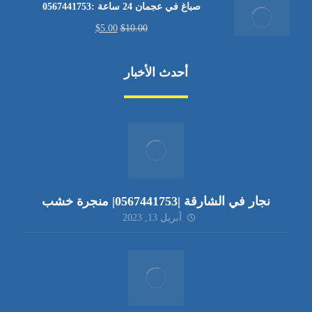
صباغ في عجمان 24 ساعة :0567441753
$
5.00
$
10.00
أحدث الأخبار
نجار في الشارقة |0567441753| منجرة خشب
أبريل 13, 2023