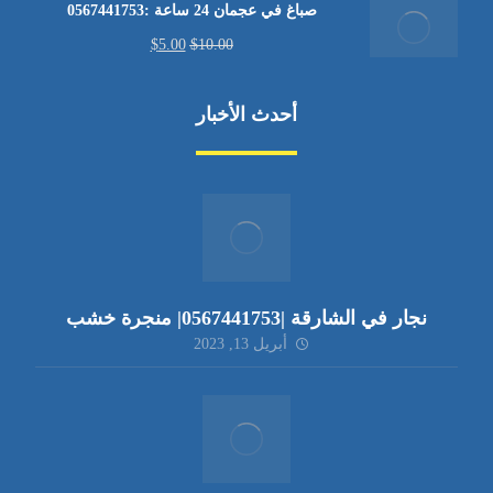
صباغ في عجمان 24 ساعة :0567441753
$
5.00
$
10.00
أحدث الأخبار
نجار في الشارقة |0567441753| منجرة خشب
أبريل 13, 2023