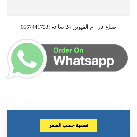
صباغ في ام القيوين 24 ساعة :0567441753
تصفية حسب السعر