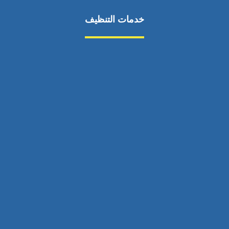
خدمات التنظيف
مكافحة الآفات
مركبة
بناء
غسيل سيارة
صيانة
تجاري
عادي
خدمات
الداخلية
الخارج
اتصال
لورم
معلومات
الخارج
خدمات