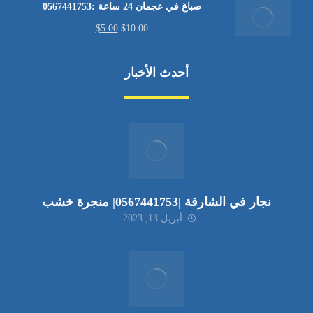
صباغ في عجمان 24 ساعة :0567441753
$
5.00
$
10.00
أحدث الأخبار
نجار في الشارقة |0567441753| منجرة خشب
أبريل 13, 2023