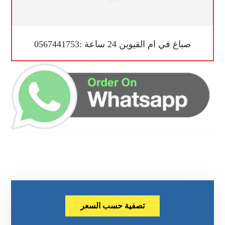
صباغ في ام القيوين 24 ساعة :0567441753
تصفية حسب السعر