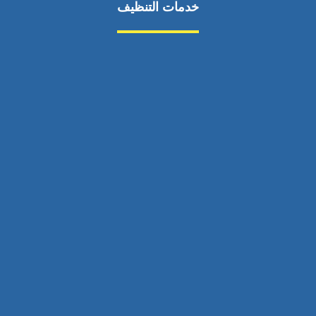
خدمات التنظيف
مكافحة الآفات
مركبة
بناء
غسيل سيارة
صيانة
تجاري
عادي
خدمات
الداخلية
الخارج
اتصال
لورم
معلومات
الخارج
خدمات
خدمات ساخنة