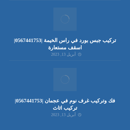
تركيب جبس بورد في راس الخيمة |0567441753|
اسقف مستعارة
أبريل 13, 2023
فك وتركيب غرف نوم في عجمان |0567441753|
تركيب اثاث
أبريل 13, 2023