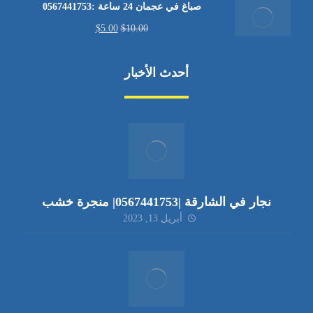
صباغ في عجمان 24 ساعة :0567441753
$
5.00
$
10.00
أحدث الأخبار
نجار في الشارقة |0567441753| منجرة خشب
أبريل 13, 2023