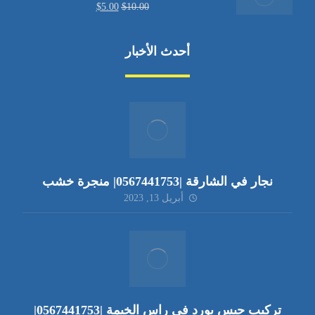
$
5.00
$
10.00
أحدث الأخبار
نجار في الشارقة |0567441753| منجرة خشب
أبريل 13, 2023
تركيب جبس بورد في راس الخيمة |0567441753|