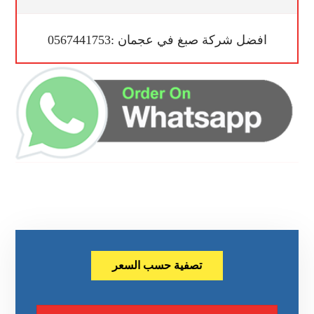
افضل شركة صبغ في عجمان :0567441753
تصفية حسب السعر