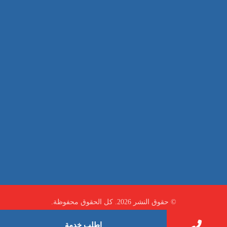
غسيل سيارة
صيانة
تجاري
عادي
خدمات
الداخلية
الخارج
اتصال
لورم
معلومات
الخارج
خدمات
خدمات ساخنة
© حقوق النشر 2026. كل الحقوق محفوظة.
اطلب خدمة