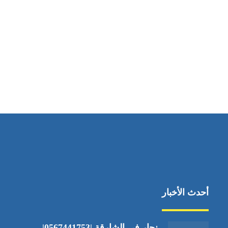
أحدث الأخبار
نجار في الشارقة |0567441753|