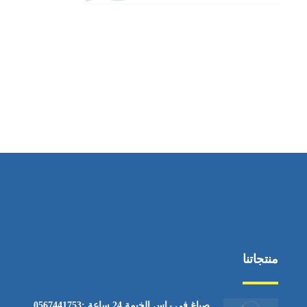
منتجاتنا
صباغ في راس الخيمة 24 ساعة :0567441753