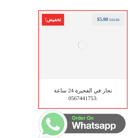
$
5.00
تخفيض!
$
10.00
نجار في الفجيرة 24 ساعة
:0567441753