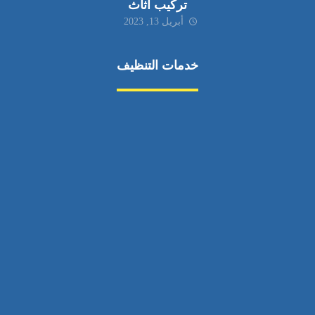
تركيب اثاث
أبريل 13, 2023
خدمات التنظيف
مكافحة الآفات
مركبة
بناء
غسيل سيارة
صيانة
تجاري
عادي
خدمات
الداخلية
الخارج
اتصال
لورم