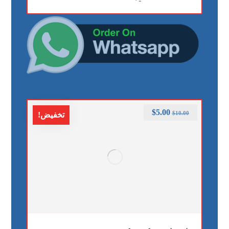
$
5.00
$
10.00
تخفيض!