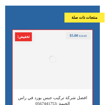
منتجات ذات صلة
$
5.00
$
10.00
تخفيض!
افضل شركة تركيب جبس بورد في راس
الخيمة :0567441753