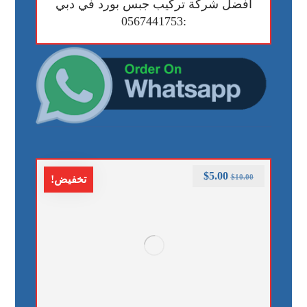
افضل شركة تركيب جبس بورد في دبي
:0567441753
$
5.00
$
10.00
تخفيض!