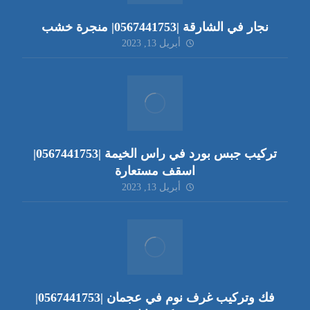
نجار في الشارقة |0567441753| منجرة خشب
أبريل 13, 2023
تركيب جبس بورد في راس الخيمة |0567441753|
اسقف مستعارة
أبريل 13, 2023
فك وتركيب غرف نوم في عجمان |0567441753|