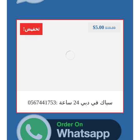
$
5.00
$
10.00
تخفيض!
سباك في دبي 24 ساعة :0567441753