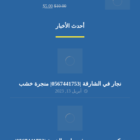
$
5.00
$
10.00
أحدث الأخبار
نجار في الشارقة |0567441753| منجرة خشب
أبريل 13, 2023