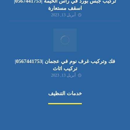
تركيب جبس بورد في راس الخيمة |0567441753|
اسقف مستعارة
أبريل 13, 2023
فك وتركيب غرف نوم في عجمان |0567441753|
تركيب اثاث
أبريل 13, 2023
خدمات التنظيف
مكافحة الآفات
مركبة
بناء