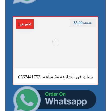
$
5.00
$
10.00
تخفيض!
سباك في الشارقة 24 ساعة :0567441753