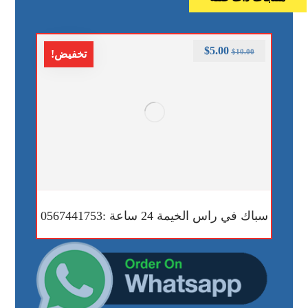
$
5.00
$
10.00
تخفيض!
سباك في راس الخيمة 24 ساعة :0567441753