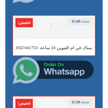
$
5.00
$
10.00
تخفيض!
سباك في ام القيوين 24 ساعة :0567441753
$
5.00
$
10.00
تخفيض!