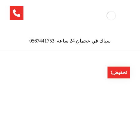
سباك في عجمان 24 ساعة :0567441753
تخفيض!