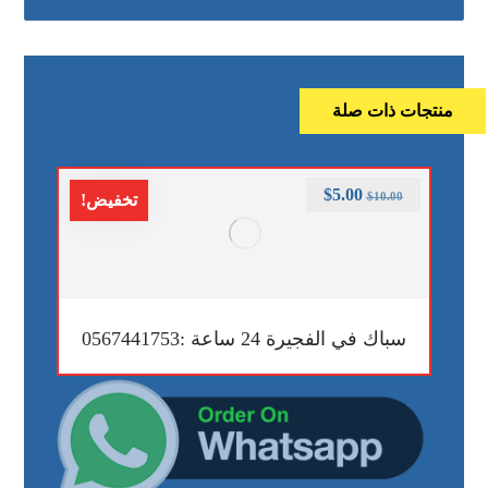
منتجات ذات صلة
$
5.00
$
10.00
تخفيض!
سباك في الفجيرة 24 ساعة :0567441753