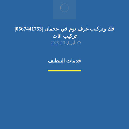
فك وتركيب غرف نوم في عجمان |0567441753|
تركيب اثاث
أبريل 13, 2023
خدمات التنظيف
مكافحة الآفات
مركبة
بناء
غسيل سيارة
صيانة
تجاري
عادي
خدمات