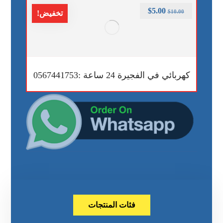
$
5.00
$
10.00
تخفيض!
كهربائي في الفجيرة 24 ساعة :0567441753
فئات المنتجات