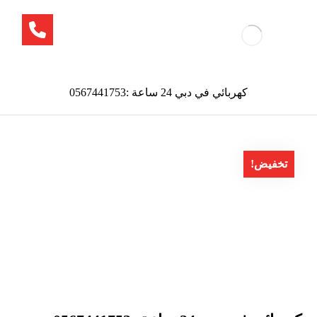
كهربائي في دبي 24 ساعة :0567441753
تخفيض!