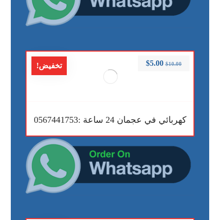
$
5.00
$
10.00
تخفيض!
كهربائي في عجمان 24 ساعة :0567441753