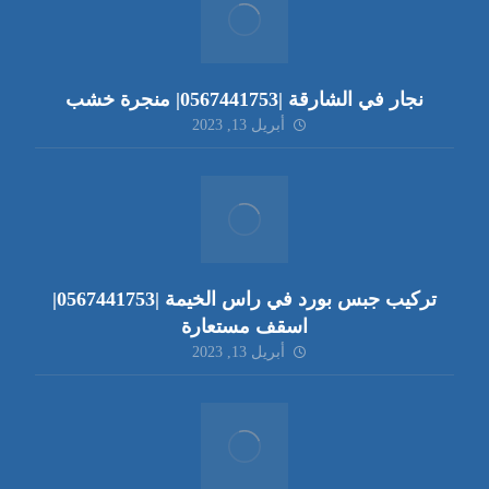
نجار في الشارقة |0567441753| منجرة خشب
أبريل 13, 2023
تركيب جبس بورد في راس الخيمة |0567441753|
اسقف مستعارة
أبريل 13, 2023