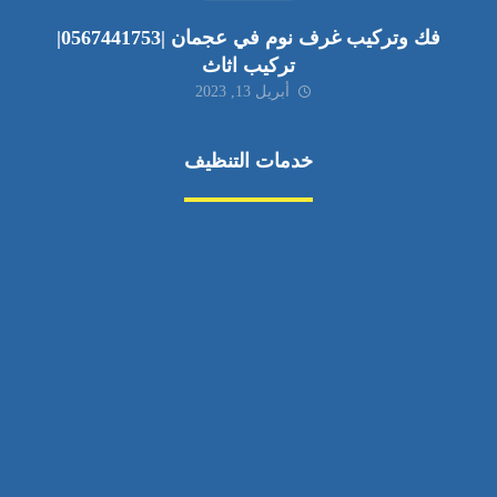
فك وتركيب غرف نوم في عجمان |0567441753|
تركيب اثاث
أبريل 13, 2023
خدمات التنظيف
مكافحة الآفات
مركبة
بناء
غسيل سيارة
صيانة
تجاري
عادي
خدمات
الداخلية
الخارج