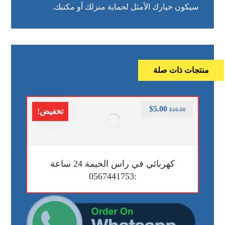
سيكون خيارك الأمثل لحماية منزلك أو مكتبك.
منتجات ذات صلة
$
5.00
$
10.00
تخفيض!
كهربائي في راس الخيمة 24 ساعة
:0567441753