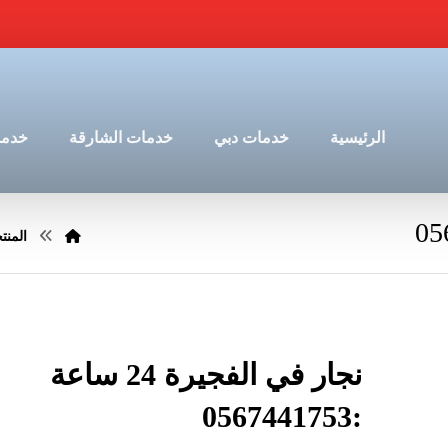
الرئيسية
خدمات دبي
خدمات الشارقة
خدما
المنت
نجار في الفجيرة 24 ساعة
:0567441753