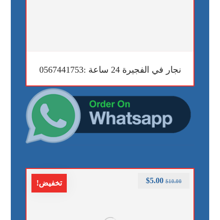
نجار في الفجيرة 24 ساعة :0567441753
$
5.00
$
10.00
تخفيض!