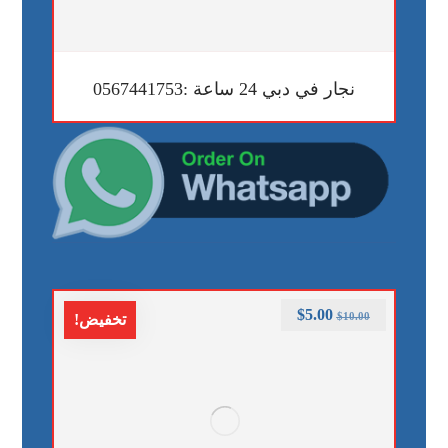
نجار في دبي 24 ساعة :0567441753
$
5.00
$
10.00
تخفيض!