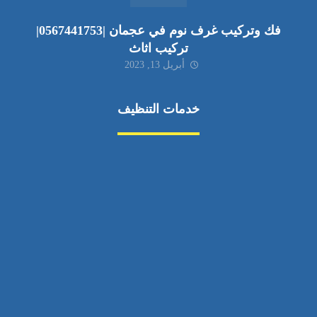
فك وتركيب غرف نوم في عجمان |0567441753|
تركيب اثاث
أبريل 13, 2023
خدمات التنظيف
مكافحة الآفات
مركبة
بناء
غسيل سيارة
صيانة
تجاري
عادي
خدمات
الداخلية
الخارج