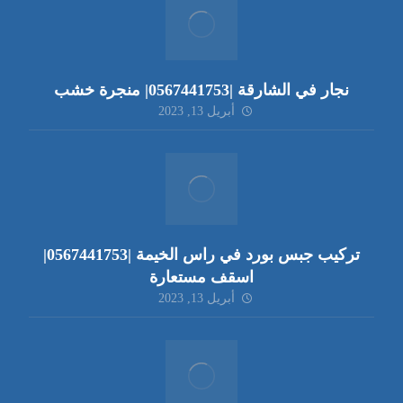
نجار في الشارقة |0567441753| منجرة خشب
أبريل 13, 2023
تركيب جبس بورد في راس الخيمة |0567441753|
اسقف مستعارة
أبريل 13, 2023