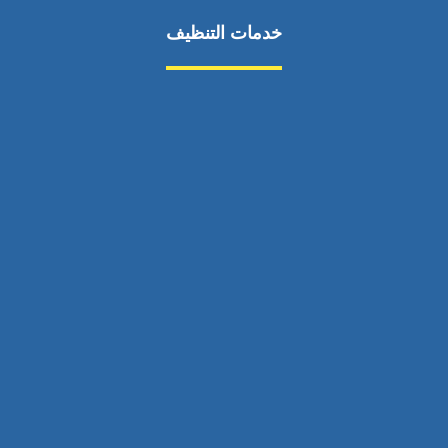
خدمات التنظيف
مكافحة الآفات
مركبة
بناء
غسيل سيارة
صيانة
تجاري
عادي
خدمات
الداخلية
الخارج
اتصال
لورم
معلومات
الخارج
خدمات