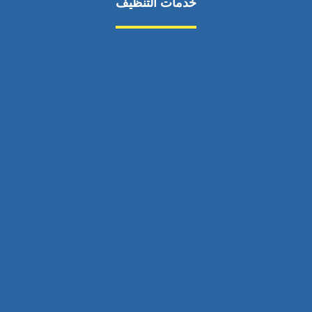
خدمات التنظيف
مكافحة الآفات
مركبة
بناء
غسيل سيارة
صيانة
تجاري
عادي
خدمات
الداخلية
الخارج
اتصال
لورم
معلومات
الخارج
خدمات
خدمات ساخنة