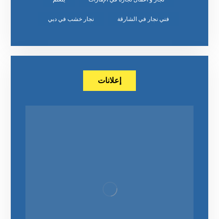
‏نجار خشب في دبي
إعلانات