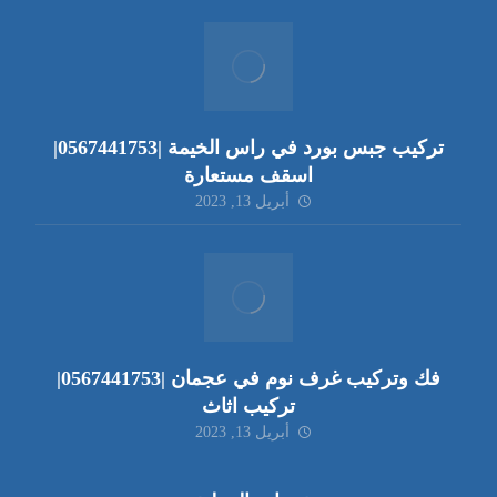
تركيب جبس بورد في راس الخيمة |0567441753|
اسقف مستعارة
أبريل 13, 2023
فك وتركيب غرف نوم في عجمان |0567441753|
تركيب اثاث
أبريل 13, 2023