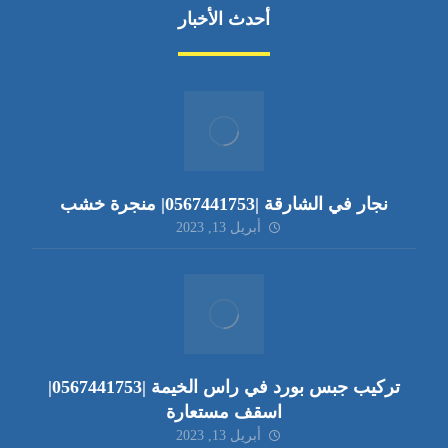
أحدث الأخبار
نجار في الشارقة |0567441753| منجرة خشب
أبريل 13, 2023
تركيب جبس بورد في راس الخيمة |0567441753|
اسقف مستعارة
أبريل 13, 2023