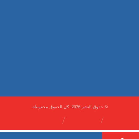
عادي
خدمات
الداخلية
الخارج
اتصال
لورم
معلومات
الخارج
خدمات
خدمات ساخنة
© حقوق النشر 2026. كل الحقوق محفوظة.