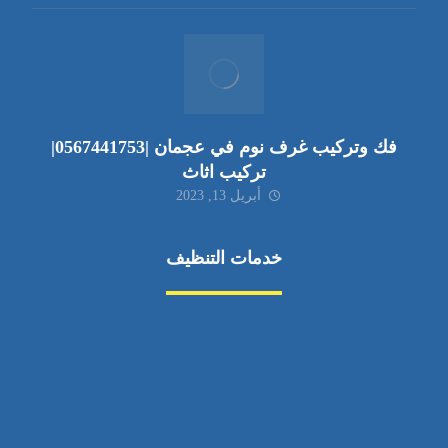
فك وتركيب غرف نوم في عجمان |0567441753|
تركيب اثاث
أبريل 13, 2023
خدمات التنظيف
مكافحة الآفات
مركبة
بناء
غسيل سيارة
صيانة
تجاري