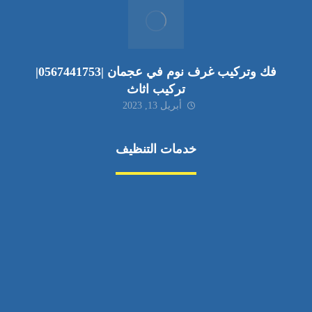
فك وتركيب غرف نوم في عجمان |0567441753|
تركيب اثاث
أبريل 13, 2023
خدمات التنظيف
مكافحة الآفات
مركبة
بناء
غسيل سيارة
صيانة
تجاري
عادي