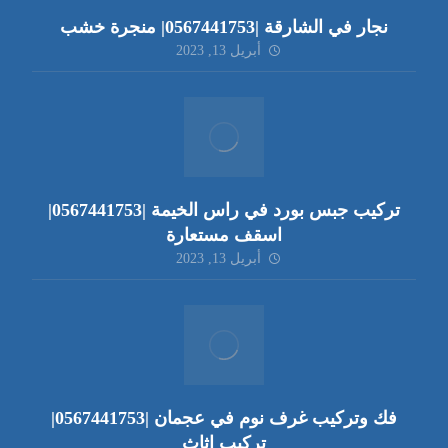
نجار في الشارقة |0567441753| منجرة خشب
أبريل 13, 2023
تركيب جبس بورد في راس الخيمة |0567441753|
اسقف مستعارة
أبريل 13, 2023
فك وتركيب غرف نوم في عجمان |0567441753|
تركيب اثاث