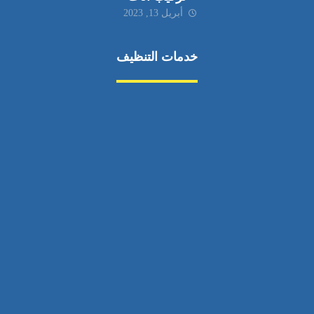
أبريل 13, 2023
خدمات التنظيف
مكافحة الآفات
مركبة
بناء
غسيل سيارة
صيانة
تجاري
عادي
خدمات
الداخلية
الخارج
اتصال
لورم
معلومات