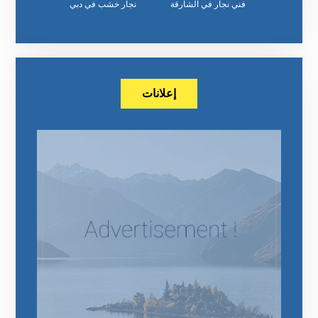
‏نجار خشب في دبي
إعلانات