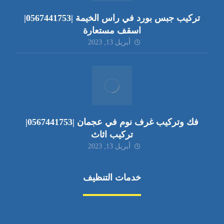
تركيب جبس بورد في راس الخيمة |0567441753|
اسقف مستعارة
أبريل 13, 2023
فك وتركيب غرف نوم في عجمان |0567441753|
تركيب اثاث
أبريل 13, 2023
خدمات التنظيف
مكافحة الآفات
مركبة