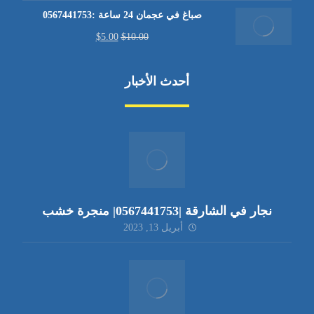
صباغ في عجمان 24 ساعة :0567441753
$
5.00
$
10.00
أحدث الأخبار
نجار في الشارقة |0567441753| منجرة خشب
أبريل 13, 2023